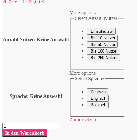
Preisspanne:
20,00
€
–
1.900,00
€
20,00 €
bis
More options
1.900,00 €
Select Anzahl Nutzer
Einzelnutzer
Bis 10 Nutzer
Anzahl Nutzer
:
Keine Auswahl
Bis 50 Nutzer
Bis 100 Nutzer
Bis 250 Nutzer
More options
Select Sprache
Deutsch
Sprache
:
Keine Auswahl
Englisch
Polnisch
Zurücksetzen
Übermüdung
als
In den Warenkorb
Unfallrisiko