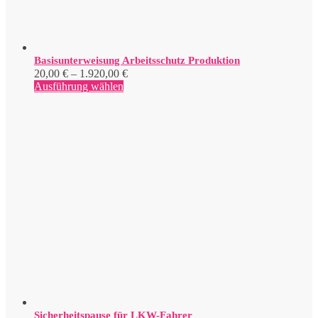
Basisunterweisung Arbeitsschutz Produktion
Preisspanne:
20,00
€
–
1.920,00
€
Dieses
20,00 €
Ausführung wählen
Produkt
bis
weist
1.920,00 €
mehrere
Varianten
auf.
Die
Optionen
können
auf
der
Produktseite
gewählt
werden
Sicherheitspause für LKW-Fahrer