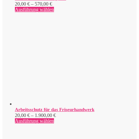
Preisspanne:
20,00
€
–
570,00
€
20,00 €
Dieses
Ausführung wählen
bis
Produkt
570,00 €
weist
mehrere
Varianten
auf.
Die
Optionen
können
auf
der
Produktseite
gewählt
werden
Arbeitsschutz für das Friseurhandwerk
Preisspanne:
20,00
€
–
1.900,00
€
Dieses
20,00 €
Ausführung wählen
Produkt
bis
weist
1.900,00 €
mehrere