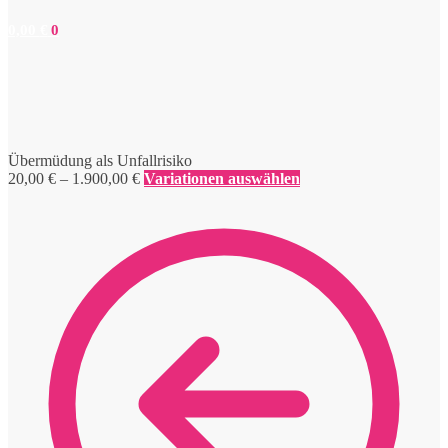
0,00
€
0
Übermüdung als Unfallrisiko
Preisspanne:
20,00
€
–
1.900,00
€
Variationen auswählen
20,00 €
bis
1.900,00 €