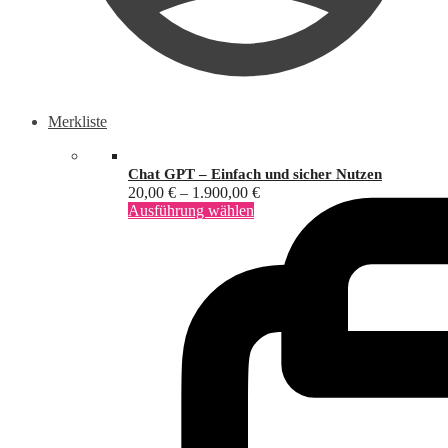
Merkliste
Chat GPT – Einfach und sicher Nutzen
Preisspanne:
20,00
€
–
1.900,00
€
Dieses
20,00 €
Ausführung wählen
Produkt
bis
weist
1.900,00 €
mehrere
Varianten
auf.
Die
Optionen
können
auf
der
Produktseite
gewählt
werden