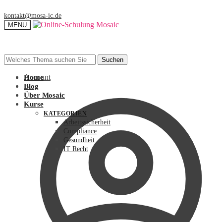
kontakt@mosa-ic.de
MENU
Suchen
Suchen
Suchen
Suchen
nach:
nach:
Account
Home
Blog
Über Mosaic
Kurse
KATEGORIEN
Arbeitssicherheit
Compliance
Gesundheit
IT Recht