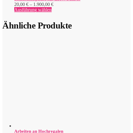
Preisspanne:
20,00
€
–
1.900,00
€
Dieses
20,00 €
Ausführung wählen
Produkt
bis
weist
1.900,00 €
Ähnliche Produkte
mehrere
Varianten
auf.
Die
Optionen
können
auf
der
Produktseite
gewählt
werden
Arbeiten an Hochregalen