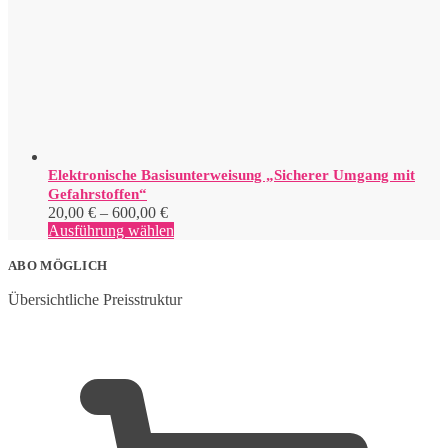
auf
der
Produktseite
gewählt
werden
Elektronische Basisunterweisung „Sicherer Umgang mit
Gefahrstoffen“
Preisspanne:
20,00
€
–
600,00
€
20,00 €
Dieses
Ausführung wählen
bis
Produkt
600,00 €
weist
ABO MÖGLICH
mehrere
Übersichtliche Preisstruktur
Varianten
auf.
Die
Optionen
können
auf
der
Produktseite
gewählt