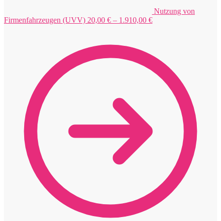
Nutzung von
Preisspanne:
Firmenfahrzeugen (UVV)
20,00
€
–
1.910,00
€
20,00 €
bis
1.910,00 €